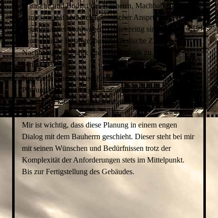
Wünsche und Budget des Bauherrn, Machbarkeit,
Funktionalität und architektonischer Anspruch sind
gegeneinander abzuwägen. Gleichzeitig sind
baurechtliche Belange, bauphysikalische Zwänge,
Nachhaltigkeit, Statik und Haustechnik zu
berücksichtigen.
Nur durch eine vorausschauende und umfassende
Planung können all diese Anforderungen sinnvoll und
damit auch kostenoptimiert miteinander verbunden
werden.
Mir ist wichtig, dass diese Planung in einem engen
Dialog mit dem Bauherrn geschieht. Dieser steht bei mir
mit seinen Wünschen und Bedürfnissen trotz der
Komplexität der Anforderungen stets im Mittelpunkt.
Bis zur Fertigstellung des Gebäudes.