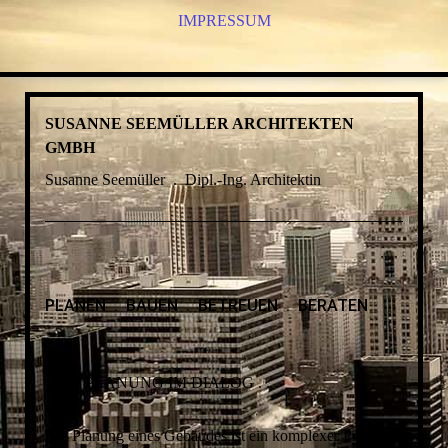
IMPRESSUM
SUSANNE SEEMÜLLER ARCHITEKTEN
GMBH
Susanne Seemüller . Dipl.-Ing. Architektin
PLANEN . BAUEN . BETREUEN . BERATEN
. . . PLANUNG IM DIALOG . . .
Die Planung eines Gebäudes ist ein komplexer Prozess.