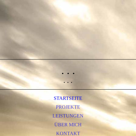
. . .
. . .
STARTSEITE
PROJEKTE
LEISTUNGEN
ÜBER MICH
KONTAKT