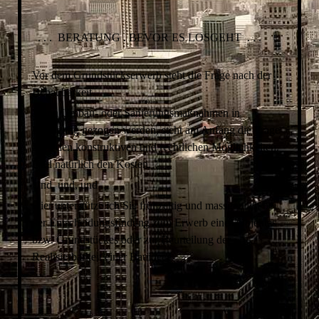
. . . BERATUNG . BEVOR ES LOSGEHT . . .
Vor dem Grundstückserwerb steht die Frage nach der
Bebaubarkeit.
Wenn Umbau- oder Sanierungsmaßnahmen in
Erwägung gezogen werden, steht am Anfang die Frage
nach den konstruktiven und rechtlichen Möglichkeiten.
Und natürlich den Kosten.
Und, und, und ...
Hier unterstütze ich Sie frühzeitig und massgeblich bei
der Entscheidungsfindung zum Erwerb eines Objektes
bzw. Grundstückes oder zur Beurteilung der
Realisierbarkeit einer Bauidee.
. .